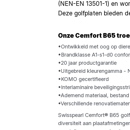
(NEN-EN 13501-1) en word
Deze golfplaten bieden de
Onze Cemfort B65 troev
•Ontwikkeld met oog op diere
•Brandklasse A1-s1-d0 conf
•20 jaar productgarantie
•Uitgebreid kleurengamma - N
•KOMO gecertifieerd
•Interlaminaire beveiligingsstr
•Ademend materiaal, bestand 
•Verschillende renovatiematen
Swisspearl Cemfort® B65 golfp
diversiteit aan plaatafmetinge