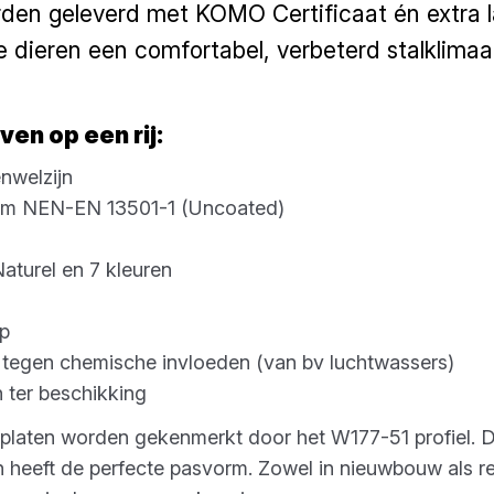
en geleverd met KOMO Certificaat én extra l
 dieren een comfortabel, verbeterd stalklimaa
en op een rij:
nwelzijn
orm NEN-EN 13501-1 (Uncoated)
aturel en 7 kleuren
ip
tegen chemische invloeden (van bv luchtwassers)
 ter beschikking
laten worden gekenmerkt door het W177-51 profiel. Dit
n heeft de perfecte pasvorm. Zowel in nieuwbouw als re