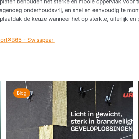
laten behouden het sterke en mooie oppervlak voor tien
n nagenoeg onderhoudsvrij, en snel en eenvoudig te mo
aatdak de keuze wanneer het op sterkte, uiterlijk en p
ort®B65 - Swisspearl
Blog