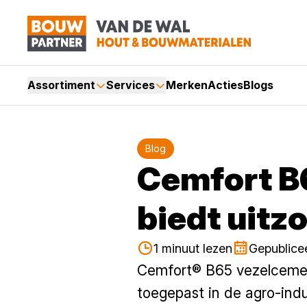
Assortiment
Services
Merken
Acties
Blogs
Blog
Cemfort B6
biedt uitz
1 minuut lezen
Gepublicee
Cemfort® B65 vezelcement
toegepast in de agro-ind