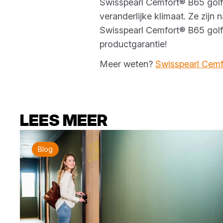
Swisspearl Cemfort® B65 golfp
veranderlijke klimaat. Ze zij
Swisspearl Cemfort® B65 golfpl
productgarantie!
Meer weten?
Swisspearl Cemf
LEES MEER
Blog