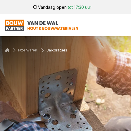
Vandaag open
tot 17:30 uur
IJzerwaren
Balkdragers