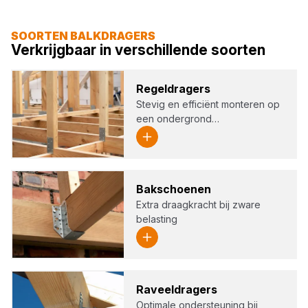
SOORTEN BALKDRAGERS
Verkrijgbaar in verschillende soorten
Regel­dra­gers
Stevig en efficiënt monteren op
een ondergrond…
Bak­schoe­nen
Extra draagkracht bij zware
belasting
Raveel­dra­gers
Optimale ondersteuning bij