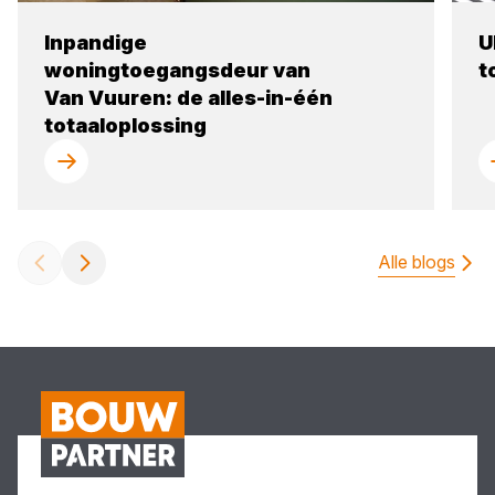
Inpandige
U
woningtoegangsdeur van
t
Van Vuuren: de alles-in-één
totaaloplossing
Alle blogs