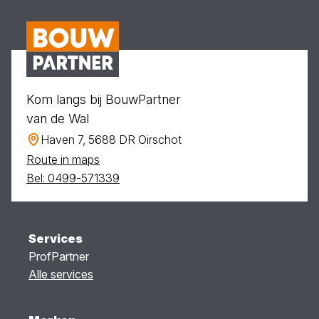
Kom langs bij BouwPartner
van de Wal
Haven 7, 5688 DR Oirschot
Route in maps
Bel: 0499-571339
Services
ProfPartner
Alle services