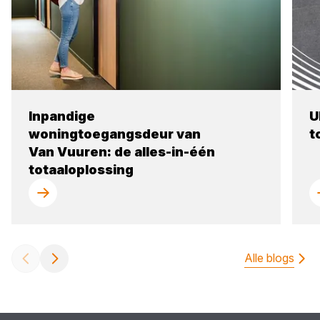
Inpandige
U
woningtoegangsdeur van
t
Van Vuuren: de alles-in-één
totaaloplossing
Alle blogs