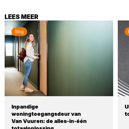
LEES MEER
Blog
Inpandige
U
woningtoegangsdeur van
t
Van Vuuren: de alles-in-één
totaaloplossing