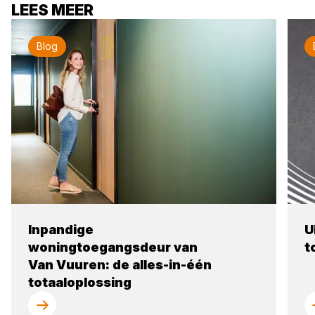
LEES MEER
Blog
Inpandige
U
woningtoegangsdeur van
t
Van Vuuren: de alles-in-één
totaaloplossing