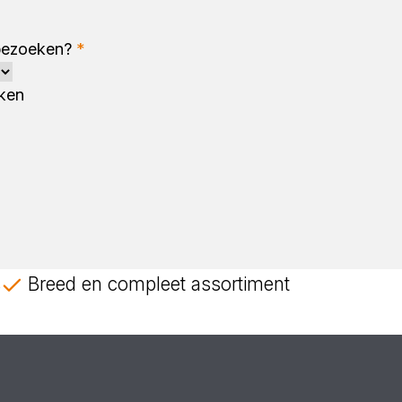
 bezoeken?
*
eken
s
B
reed en compleet assortiment