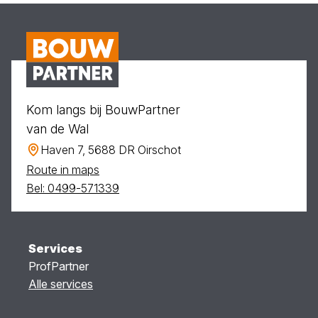
Kom langs bij BouwPartner
van de Wal
Haven 7, 5688 DR Oirschot
Route in maps
Bel: 0499-571339
Services
ProfPartner
Alle services