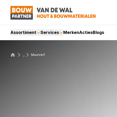
Assortiment
Services
Merken
Acties
Blogs
...
Muurverf