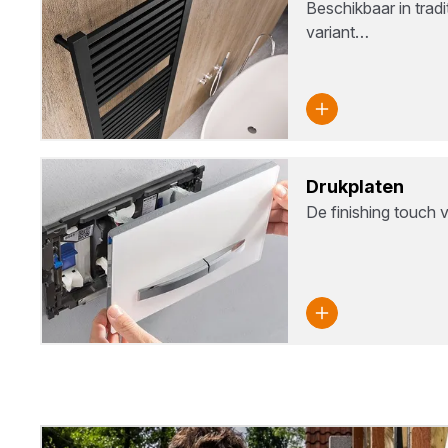
Beschikbaar in trad
variant…
Druk­pla­ten
De finishing touch vo