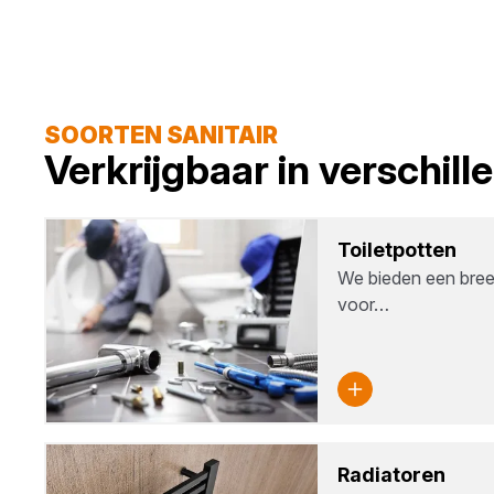
SOORTEN SANITAIR
Verkrijgbaar in verschil
Toi­let­pot­ten
We bieden een breed
voor…
Radi­a­to­ren