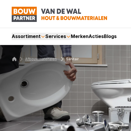
Assortiment
Services
Merken
Acties
Blogs
Afbouwmaterialen
Sanitair